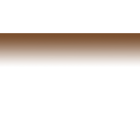
KOSTAVBY JABŮREK S.R.O.
tavba - rekonstrukce - restaurování
O