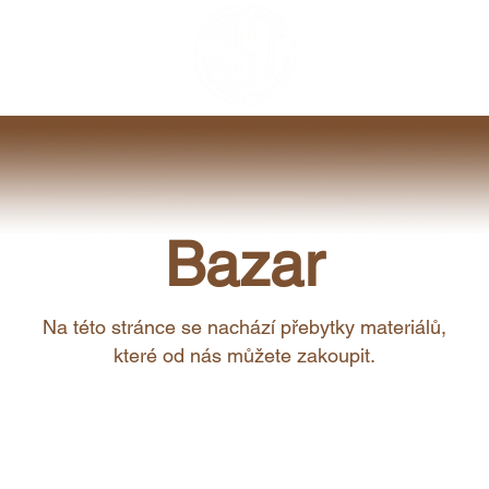
Úvod
O nás
A
Bazar
Na této stránce se nachází přebytky materiálů,
které od nás můžete zakoupit.
mlouváme se, ale v této kategorii se momentál